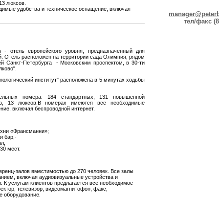
13 люксов.
димые удобства и техническое оснащение, включая
manager@peterb
тел/факс (8
n
- отель европейского уровня, предназначенный для
й. Отель расположен на территории сада Олимпия, рядом
ей Санкт-Петербурга - Московским проспектом, в 30-ти
лково".
нологический институт" расположена в 5 минутах ходьбы
ельных номера: 184 стандартных, 131 повышенной
ов, 13 люксов.В номерах имеются все необходимые
ние, включая беспроводной интернет.
ухни «Франсманни»;
и бар;-
л;-
30 мест.
ренц-залов вместимостью до 270 человек. Все залы
нием, включая аудиовизуальные устройства и
. К услугам клиентов предлагается все необходимое
ектор, телевизор, видеомагнитофон, факс,
е оборудование.