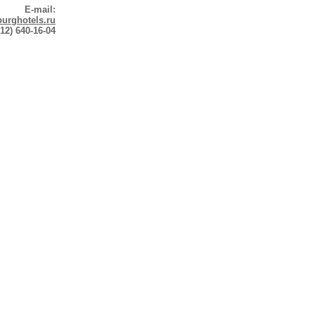
E-mail:
urghotels.ru
12) 640-16-04