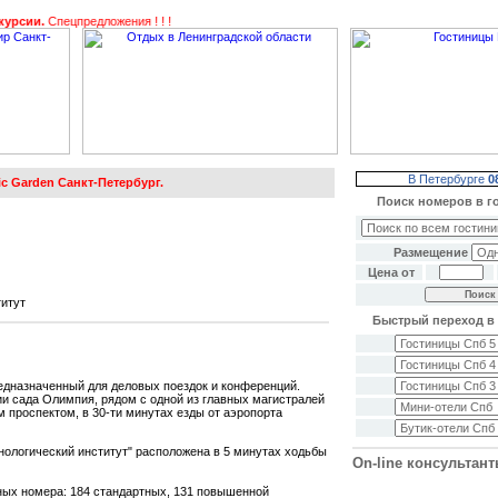
сии.
Спецпредложения ! ! !
В Петербурге
0
ic Garden Санкт-Петербург.
Поиск номеров в г
Размещение
Цена от
титут
Быстрый переход в 
едназначенный для деловых поездок и конференций.
и сада Олимпия, рядом с одной из главных магистралей
 проспектом, в 30-ти минутах езды от аэропорта
ологический институт" расположена в 5 минутах ходьбы
On-line консультан
ных номера: 184 стандартных, 131 повышенной