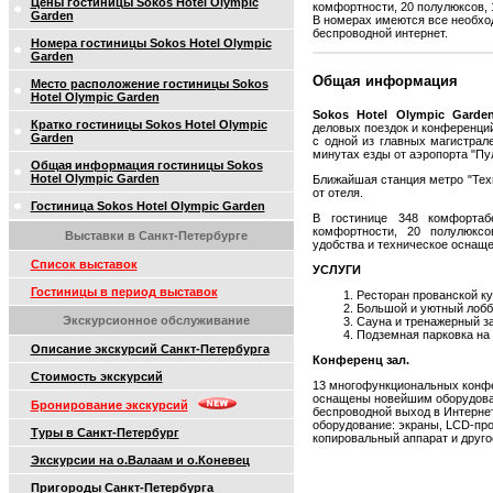
Цены гостиницы Sokos Hotel Olympic
комфортности, 20 полулюксов, 
Garden
В номерах имеются все необхо
беспроводной интернет.
Номера гостиницы Sokos Hotel Olympic
Garden
Общая информация
Место расположение гостиницы Sokos
Hotel Olympic Garden
Sokos Hotel Olympic Garde
Кратко гостиницы Sokos Hotel Olympic
деловых поездок и конференци
Garden
с одной из главных магистрал
минутах езды от аэропорта "Пу
Общая информация гостиницы Sokos
Hotel Olympic Garden
Ближайшая станция метро "Тех
от отеля.
Гостиница Sokos Hotel Olympic Garden
В гостинице 348 комфортаб
комфортности, 20 полулюкс
Выставки в Санкт-Петербурге
удобства и техническое оснаще
Список выставок
УСЛУГИ
Гостиницы в период выставок
Ресторан прованской к
Большой и уютный лобб
Экскурсионное обслуживание
Сауна и тренажерный за
Подземная парковка на 
Описание экскурсий Санкт-Петербурга
Конференц зал.
Стоимость экскурсий
13 многофункциональных конфе
оснащены новейшим оборудова
Бронирование экскурсий
беспроводной выход в Интернет
оборудование: экраны, LCD-про
Туры в Санкт-Петербург
копировальный аппарат и друго
Экскурсии на о.Валаам и о.Коневец
Пригороды Санкт-Петербурга