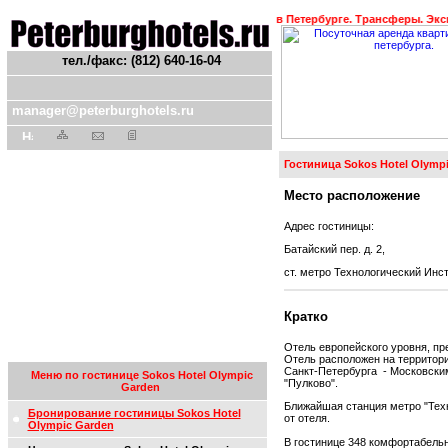
ы Санкт-Петербурга. Бронирование гостиниц в Петербурге. Трансферы. Экскур
тел./факс: (812) 640-16-04
manager@peterburghotels.ru
Гостиница Sokos Hotel Olymp
Место расположение
Адрес гостиницы:
Батайский пер. д. 2,
ст. метро Технологический Инс
Кратко
Отель европейского уровня, пр
Отель расположен на территори
Санкт-Петербурга - Московским
Меню по гостинице Sokos Hotel Olympic
"Пулково".
Garden
Ближайшая станция метро "Техн
Бронирование гостиницы Sokos Hotel
от отеля.
Olympic Garden
В гостинице 348 комфортабель