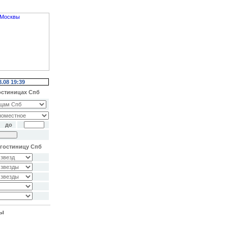
8.08 19:39
остиницах Спб
до
гостиницу Спб
ты