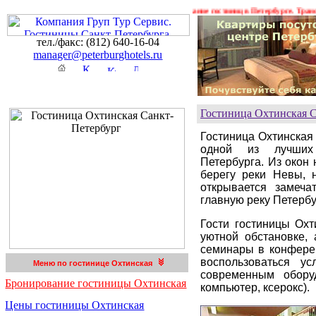
ния ! ! !
Гостиницы Санкт-Петербурга. Бронирование гостиниц в Петербурге. Трансфер
тел./факс: (812) 640-16-04
manager@peterburghotels.ru
Гостиница Охтинская С
Гостиница Охтинская
одной из лучших 
Петербурга. Из окон
берегу реки Невы, 
открывается замеч
главную реку Петербу
Гости гостиницы Охт
уютной обстановке,
семинары в конферен
воспользоваться ус
Меню по гостинице Охтинская
современным оборуд
Бронирование гостиницы Охтинская
компьютер, ксерокс).
Цены гостиницы Охтинская