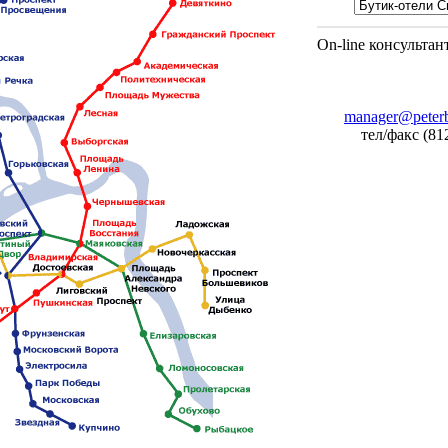
On-line консультан
manager@peterb
тел/факс (81