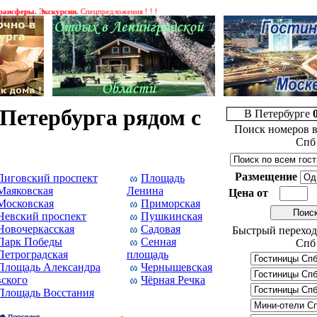
феры. Экскурсии.
Спецпредложения ! ! !
Петербурга рядом с
В Петербурге
Поиск номеров в
Спб
Размещение
Лиговский проспект
Площадь
Маяковская
Ленина
Цена от
Московская
Приморская
Невский проспект
Пушкинская
Новочеркасская
Садовая
Быстрый переход
Парк Победы
Сенная
Спб
Петроградская
площадь
Площадь Александра
Чернышевская
ского
Чёрная Речка
Площадь Восстания