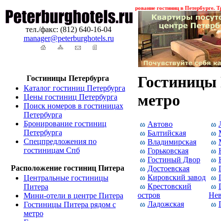
ожения ! ! !
Гостиницы Санкт-Петербурга. Бронирование гостиниц в Петербурге. Транс
тел./факс: (812) 640-16-04
manager@peterburghotels.ru
Гостиницы 
Гостиницы Петербурга
Каталог гостиниц Петербурга
метро
Цены гостиниц Петербурга
Поиск номеров в гостиницах
Петербурга
Бронирование гостиниц
Автово
Петербурга
Балтийская
Спецпредложения по
Владимирская
гостиницам Спб
Горьковская
Гостиный Двор
Расположение гостиниц Питера
Достоевская
Кировский завод
Центральные гостиницы
Крестовский
Питера
остров
Нев
Мини-отели в центре Питера
Ладожская
Гостиницы Питера рядом с
метро