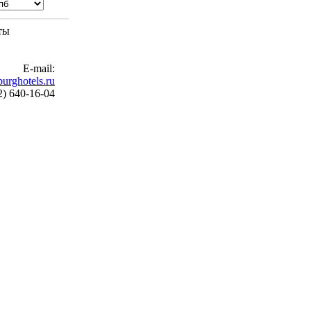
ты
E-mail:
urghotels.ru
2) 640-16-04