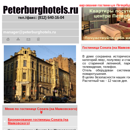
ожения ! ! !
Гостиницы Санкт-Петербурга. Бронирование гостиниц в Петербурге.
тел./факс: (812) 640-16-04
manager@peterburghotels.ru
Гостиница Соната (на Маяков
В доме сохранена историческ
категорий люкс, полулюкс и ст
со старинной лепниной, пар
телевидение, телефон.
Отель оборудован система
пожаротушения.
В целях безопасности наших го
Расчетный час - 12 часов дня.
Меню по гостинице Соната (на Маяковского)
Бронирование гостиницы Соната (на
Маяковского)