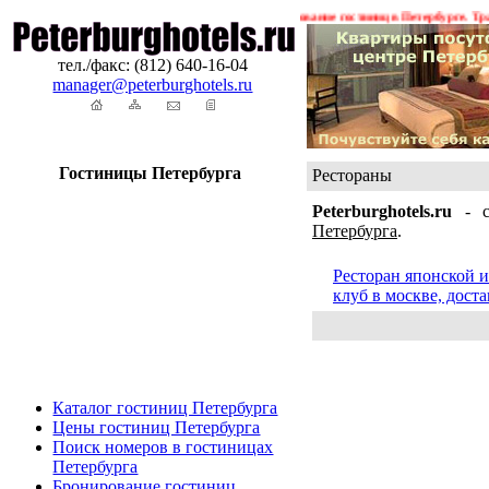
жения ! ! !
Гостиницы Санкт-Петербурга. Бронирование гостиниц в Петербурге. Транс
тел./факс: (812) 640-16-04
manager@peterburghotels.ru
Гостиницы Петербурга
Рестораны
Peterburghotels.ru
- с
Петербурга
.
Ресторан японской и
клуб в москве, дост
Каталог гостиниц Петербурга
Цены гостиниц Петербурга
Поиск номеров в гостиницах
Петербурга
Бронирование гостиниц