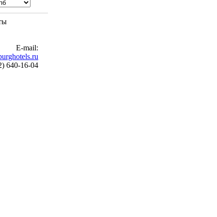
ты
E-mail:
urghotels.ru
2) 640-16-04