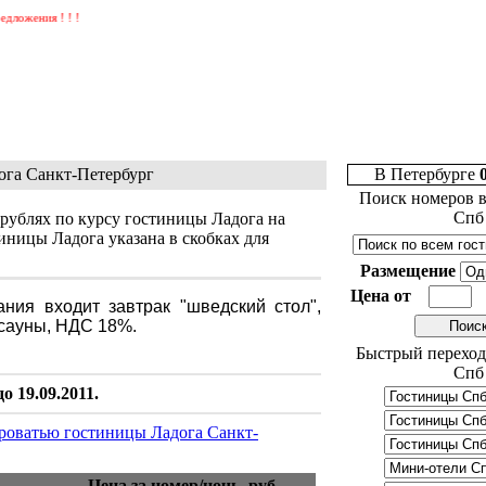
ния ! ! !
ога Санкт-Петербург
В Петербурге
Поиск номеров в
Спб
 рублях по курсу гостиницы Ладога на
иницы Ладога указана в скобках для
Размещение
Цена от
ния входит завтрак "шведский стол",
сауны, НДС 18%.
Быстрый переход
Спб
 19.09.2011.
роватью гостиницы Ладога Санкт-
Цена за номер/ночь, руб