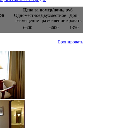
Цена за номер/ночь, руб
ра
Одноместное
Двухместное
Доп.
размещение
размещение
кровать
6600
6600
1350
Бронировать