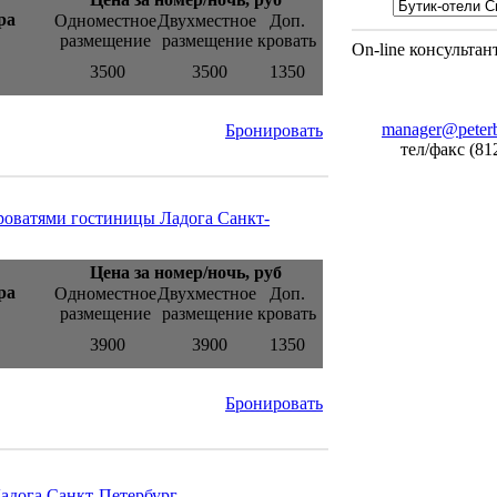
ра
Одноместное
Двухместное
Доп.
размещение
размещение
кровать
On-line консультан
3500
3500
1350
manager@peterb
Бронировать
тел/факс (81
роватями гостиницы Ладога Санкт-
Цена за номер/ночь, руб
ра
Одноместное
Двухместное
Доп.
размещение
размещение
кровать
3900
3900
1350
Бронировать
адога Санкт-Петербург