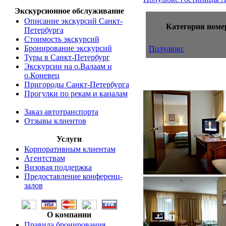
Экскурсионное обслуживание
Описание экскурсий Санкт-
Категория номе
Петербурга
Стоимость экскурсий
Бронирование экскурсий
Полулюкс
Туры в Санкт-Петербург
Экскурсии на о.Валаам и
о.Коневец
Пригороды Санкт-Петербурга
Прогулки по рекам и каналам
Заказ автотранспорта
Отзывы клиентов
Услуги
Корпоративным клиентам
Агентствам
Визовая поддержка
Предоставление конференц-
залов
О компании
Правила бронирования