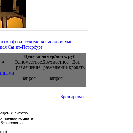
енными физическими возможностями
кая Санкт-Петербург
Цена за номер/ночь, руб
ра
Одноместное
Двухместное
Доп.
размещение
размещение
кровать
ченными
запрос
запрос
-
Бронировать
рядом с лифтом
ая, ванная комната
 без порожка
тно)