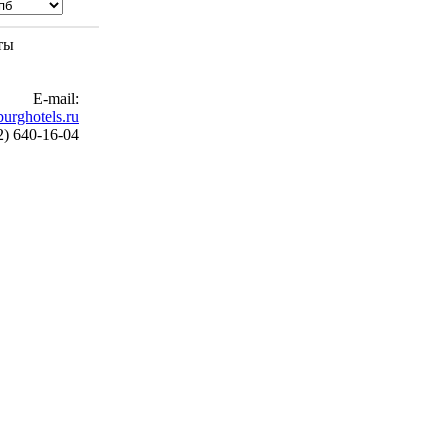
ты
E-mail:
urghotels.ru
2) 640-16-04