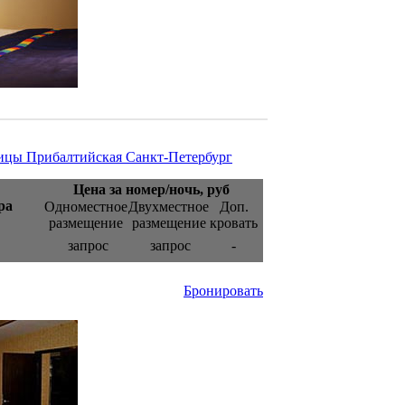
ицы Прибалтийская Санкт-Петербург
Цена за номер/ночь, руб
ра
Одноместное
Двухместное
Доп.
размещение
размещение
кровать
запрос
запрос
-
Бронировать