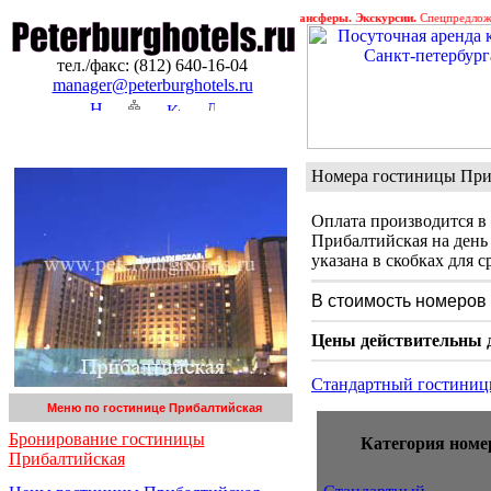
га. Бронирование гостиниц в Петербурге. Трансферы. Экскурсии.
Спецпредложения ! ! !
тел./факс: (812) 640-16-04
manager@peterburghotels.ru
Номера гостиницы При
Оплата производится в
Прибалтийская на день
указана в скобках для с
В стоимость номеров
Цены действительны до
Стандартный гостиниц
Меню по гостинице Прибалтийская
Бронирование гостиницы
Категория номе
Прибалтийская