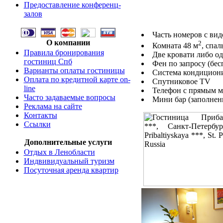
Предоставление конференц-
залов
Часть номеров с ви
О компании
2
Комната 48 м
, спал
Правила бронирования
Две кровати либо од
гостиниц Спб
Фен по запросу (бес
Варианты оплаты гостиницы
Система кондицион
Оплата по кредитной карте on-
Спутниковое TV
line
Телефон с прямым 
Часто задаваемые вопросы
Мини бар (заполнен
Реклама на сайте
Контакты
Ссылки
Дополнительные услуги
Отдых в Ленобласти
Индвивидуальный туризм
Посуточная аренда квартир