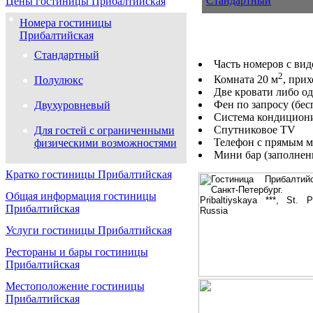
Стандартный
Цены гостиницы Прибалтийская
Номера гостиницы
Прибалтийская
Стандартный
Часть номеров с ви
2
Комната 20 м
, при
Полулюкс
Две кровати либо од
Фен по запросу (бес
Двухуровневый
Система кондицион
Спутниковое TV
Для гостей с ограниченными
Телефон с прямым 
физическими возможностями
Мини бар (заполнен
Кратко гостиницы Прибалтийская
Общая информация гостиницы
Прибалтийская
Услуги гостиницы Прибалтийская
Рестораны и бары гостиницы
Прибалтийская
Местоположение гостиницы
Прибалтийская