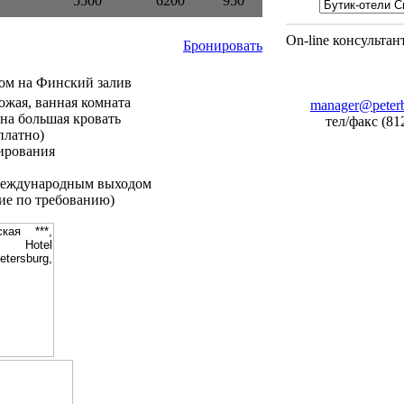
5500
6200
950
On-line консультан
Бронировать
дом на Финский залив
хожая, ванная комната
manager@peterb
на большая кровать
тел/факс (81
платно)
ирования
международным выходом
ие по требованию)