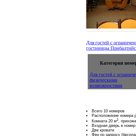
Для гостей с огранич
гостиницы Прибалтийс
Категория номе
Для гостей с ограни
физическими
возможностями
Всего 10 номеров
Расположение номера 
2
Комната 20 м
, прихож
Входная дверь в номер
Две кровати
Фен по запросу (беспла