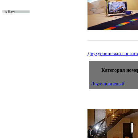
Двухуровневый гостин
Категория номе
Двухуровневый