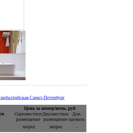
рибалтийская Санкт-Петербург
Цена за номер/ночь, руб
ра
Одноместное
Двухместное
Доп.
размещение
размещение
кровать
запрос
запрос
-