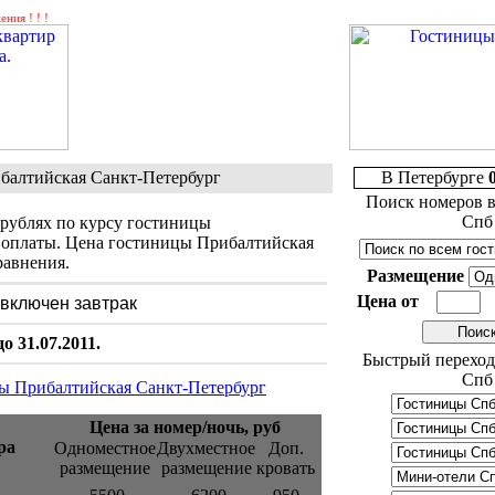
балтийская Санкт-Петербург
В Петербурге
Поиск номеров в
Спб
 рублях по курсу гостиницы
 оплаты. Цена гостиницы Прибалтийская
равнения.
Размещение
Цена от
 включен завтрак
 31.07.2011.
Быстрый переход
Спб
ы Прибалтийская Санкт-Петербург
Цена за номер/ночь, руб
ра
Одноместное
Двухместное
Доп.
размещение
размещение
кровать