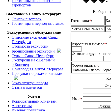
Гостиницы около вокзалов и
аэропортов
Выбор ном
Выставки в Санкт-Петербурге
Список выставок
Гостиница
*
:
Ка
Гостиницы в период выставок
Экскурсионное обслуживание
Описание экскурсий Санкт-
Петербурга
Взрослых в номере
*
Стоимость экскурсий
Бронирование экскурсий
Фамилии других госте
Туры в Санкт-Петербург
Экскурсии на о.Валаам и
о.Коневец
Форма оплаты
:
*
Пригороды Санкт-Петербурга
Прогулки по рекам и каналам
Ко
Заказ автотранспорта
Фа
Отзывы клиентов
Услуги
Имя
:
*
Корпоративным клиентам
Агентствам
Гражда
Визовая поддержка