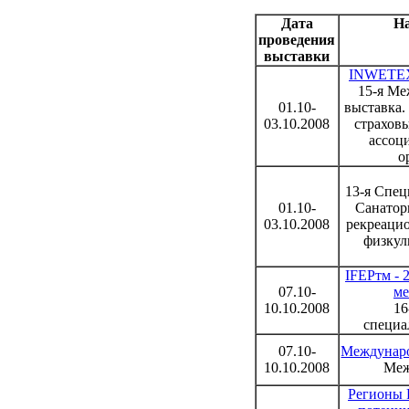
Дата
На
проведения
выставки
INWETEX-
15-я Ме
01.10-
выставка.
03.10.2008
страхов
ассоц
о
13-я Cпец
01.10-
Санатор
03.10.2008
рекреаци
физкул
IFEPтм - 
07.10-
ме
10.10.2008
16
специа
07.10-
Междунар
10.10.2008
Меж
Регионы 