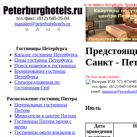
 !
Гостиницы Санкт-Петербурга. Бронирование гостиниц в Петербурге. Трансферы. Экс
тел./факс: (812) 640-16-04
manager@peterburghotels.ru
Предстоя
Гостиницы Петербурга
Каталог гостиниц Петербурга
Санкт - Пет
Цены гостиниц Петербурга
Поиск номеров в гостиницах
Бронирование гостиниц
Петербурга
On-line консультант
Валерия. ICQ: 571-974-40
Спецпредложения по
тел./факс: (812) 640-16-04
гостиницам Спб
email:
manager@peterburgh
Расположение гостиниц Питера
Центральные гостиницы
Июль
Питера
Мини-отели в центре Питера
Гостиницы Питера рядом с
Дата
Н
метро
проведения
Гостиницы около вокзалов и
выставки