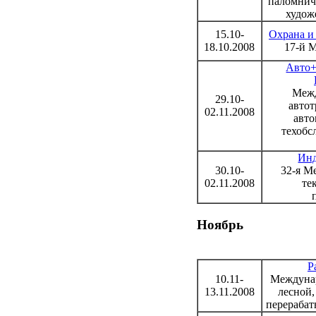
паломниче
худож
15.10-
Охрана и 
18.10.2008
17-й 
Авто+
Межд
29.10-
автот
02.11.2008
авто
техобс
Инд
30.10-
32-я М
02.11.2008
те
Ноябрь
P
10.11-
Междунар
13.11.2008
лесной
перераба