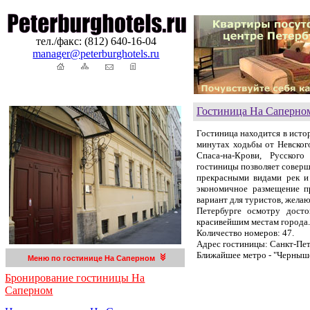
тел./факс: (812) 640-16-04
manager@peterburghotels.ru
Гостиница На Саперно
Гостиница находится в истор
минутах ходьбы от Невского
Спаса-на-
К
рови, Русского
гостиницы позволяет соверш
прекрасными видами рек и 
экономичное размещение п
вариант для туристов, жела
Петербурге осмотру дост
красивейшим местам города.
К
оличество номеров: 47.
Адрес гостиницы: Санкт-Пете
Ближайшее метро - "Черныше
Меню по гостинице На Саперном
Бронирование гостиницы На
Саперном