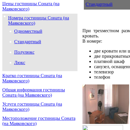
Цены гостиницы Соната (на
Стандартный
Маяковского)
Номера гостиницы Соната (на
Маяковского)
При трехместном разм
Одноместный
кровать.
В номере:
Стандартный
две кровати или ш
Полулюкс
две прикроватны
платяной шкаф
Люкс
санузел, оснаще
телевизор
Кратко гостиницы Соната (на
телефон
Маяковского)
Общая информация гостиницы
Соната (на Маяковского)
Услуги гостиницы Соната (на
Маяковского)
Местоположение гостиницы Соната
(на Маяковского)