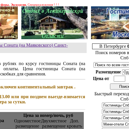
. Экскурсии.
Спецпредложения ! ! !
 Соната (на Маяковского) Санкт-
В Петербурге
Поиск номеров в
Спб
в рублях по курсу гостиницы Соната (на
ь оплаты. Цена гостиницы Соната (на
Размещение
 скобках для сравнения.
Цена от
включен континентальный завтрак .
Быстрый переход
13.00 или при позднем выезде-взимается
Спб
ера за сутки.
Цена за номер/ночь, руб
ра
Одноместное
Двухместное
Доп.
размещение
размещение
кровать