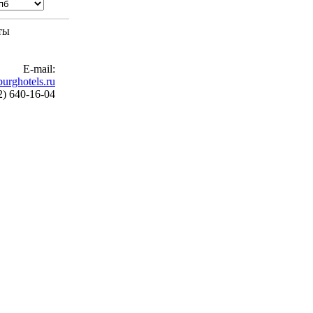
ты
E-mail:
urghotels.ru
2) 640-16-04