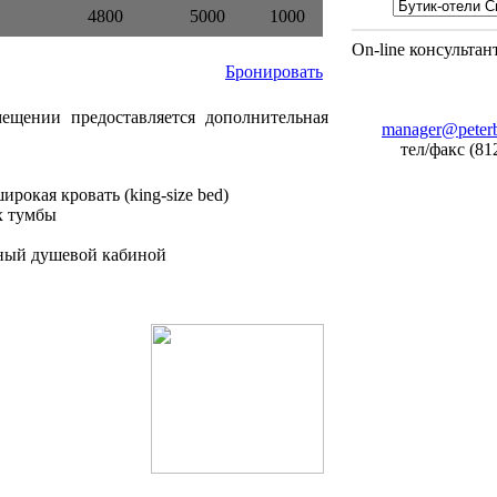
4800
5000
1000
On-line консультан
Бронировать
ещении предоставляется дополнительная
manager@peterb
тел/факс (81
ирокая кровать (king-size bed)
х тумбы
нный душевой кабиной