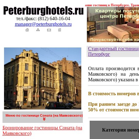
ия ! ! !
Гостиницы Санкт-Петербурга. Бронирование гостиниц в Петербурге. Трансферы
тел./факс: (812) 640-16-04
manager@peterburghotels.ru
Стандартный гостиницы
Петербург
Оплата производится 
Маяковского) на ден
Маяковского) указана в
В стоимость номеров 
При раннем заезде до 
50% от стоимости ном
Меню по гостинице Соната (на Маяковского)
Бронирование гостиницы Соната (на
Категория номе
Маяковского)