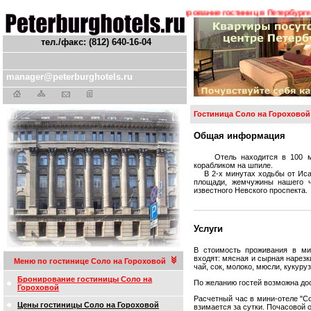
ния ! ! !
Гостиницы Санкт-Петербурга. Бронирование гостиниц в Петербурге. Т
тел./факс: (812) 640-16-04
manager@peterburghotels.ru
Гостиница Соло на Гороховой
Общая информация
Отель находится в 100 метр
корабликом на шпиле.
В 2-х минутах ходьбы от Исаа
площади, жемчужины нашего ч
известного Невского проспекта.
Услуги
В стоимость проживания в ми
входят: мясная и сырная нарезки
Меню по гостинице Соло на Гороховой
чай, сок, молоко, мюсли, кукуру
Бронирование гостиницы Соло на
По желанию гостей возможна дос
Гороховой
Расчетный час в мини-отеле "Со
Цены гостиницы Соло на Гороховой
взимается за сутки. Почасовой о