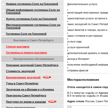
Номера гостиницы Соло на Гороховой
Дополнительные услуги:
Общая информация гостиницы Соло на
регистрация иностранных гражд
Гороховой
транспортные услуги: встреча в 
Услуги гостиницы Соло на Гороховой
заказ экскурсий по Санкт-Петер
Месторасположение гостиницы Соло на
Гороховой
заказ билетов в театры, музеи и
Гостиница Соло на Гороховой
заказ столиков в ресторанах
Выставки в Санкт-Петербурге
услуги гида
Список выставок
услуги прачечной
Гостиницы в период выставок
дополнительная кровать в номе
выход в Интернет
Экскурсионное обслуживание
получение необходимой информ
Описание экскурсий Санкт-Петербурга
отправка факсов
Стоимость экскурсий
Бронирование экскурсий
Месторасположение
Туры в Санкт-Петербург
Отель находится в самом серд
Экскурсии на о.Валаам и о.Коневец
В 2-х минутах ходьбы от Адмира
Пригороды Санкт-Петербурга
В 5-ти минутах ходьбы от Исаак
Адрес отеля:
Россия, Санкт-Пет
Прогулки по рекам и каналам
Заказ автотранспорта