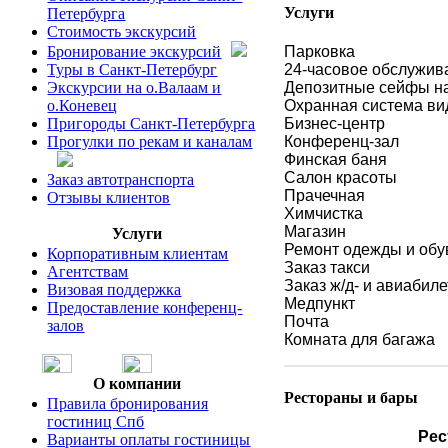
Услуги
Петербурга
Стоимость экскурсий
Бронирование экскурсий
Парковка
Туры в Санкт-Петербург
24-часовое обслужив
Экскурсии на о.Валаам и
Депозитные сейфы н
о.Коневец
Охранная система в
Пригороды Санкт-Петербурга
Бизнес-центр
Прогулки по рекам и каналам
Конференц-зал
Финская баня
Салон красоты
Заказ автотранспорта
Прачечная
Отзывы клиентов
Химчистка
Магазин
Услуги
Ремонт одежды и обу
Корпоративным клиентам
Заказ такси
Агентствам
Заказ ж/д- и авиабил
Визовая поддержка
Медпункт
Предоставление конференц-
Почта
залов
Комната для багажа
О компании
Рестораны и бары
Правила бронирования
гостиниц Спб
Рес
Варианты оплаты гостиницы