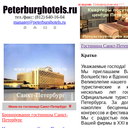
ование гостиниц в Петербурге. Трансферы. Экскурсии.
Спецпредложения ! ! !
тел./факс: (812) 640-16-04
manager@peterburghotels.ru
Гостиница Санкт-Петер
Кратко
Уважаемые господа!
Мы приглашаем Ва
Волшебство и Вдохно
Великолепие нашего 
туристические и 
несколько лет гос
Официальным турист
Петербурга. За до
Меню по гостинице Санкт-Петербург
накоплен бесценн
конгрессов и фестива
Бронирование гостиницы Санкт-
Мы с радостью пом
Петербург
Вашей фирмы в XXI в