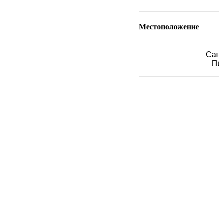
Местоположение
Сан
П