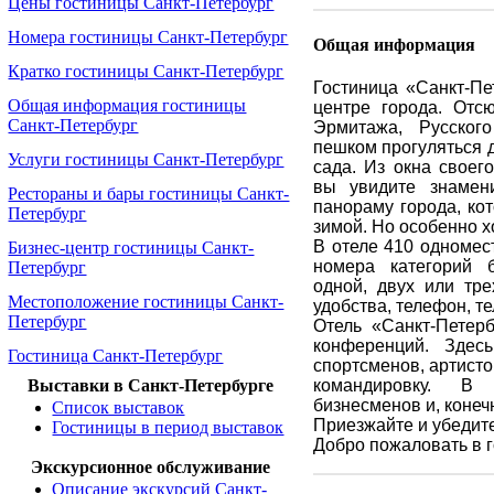
Цены гостиницы Санкт-Петербург
Номера гостиницы Санкт-Петербург
Общая информация
Кратко гостиницы Санкт-Петербург
Гостиница «Санкт-Пе
Общая информация гостиницы
центре города. Отс
Санкт-Петербург
Эрмитажа, Русског
пешком прогуляться 
Услуги гостиницы Санкт-Петербург
сада. Из окна своег
вы увидите знамен
Рестораны и бары гостиницы Санкт-
панораму города, ко
Петербург
зимой. Но особенно х
В отеле 410 одномес
Бизнес-центр гостиницы Санкт-
номера категорий б
Петербург
одной, двух или тр
Местоположение гостиницы Санкт-
удобства, телефон, т
Петербург
Отель «Санкт-Петер
конференций. Здес
Гостиница Санкт-Петербург
спортсменов, артисто
командировку. В
Выставки в Санкт-Петербурге
бизнесменов и, конеч
Список выставок
Приезжайте и убедите
Гостиницы в период выставок
Добро пожаловать в г
Экскурсионное обслуживание
Описание экскурсий Санкт-