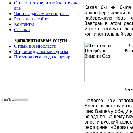
Оплата по кредитной карте on-
Какая бы ни была 
line
атмосфере живой зел
Часто задаваемые вопросы
набережную Невы то
Реклама на сайте
Завтрак в этом рес
Контакты
можете отведать блю
Ссылки
континентальный завт
Дополнительные услуги
Отдых в Ленобласти
Индвивидуальный туризм
Посуточная аренда квартир
Рес
Надолго Вам запомн
Блеск зеркал как ос
шик Вашему обеду и
блюдо по Вашему вку
внести русский коло
ресторане «Зеркаль
времяпрепровождение