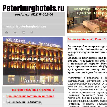
тел./факс: (812) 640-16-04
manager@peterburghotels.ru
Гостиница Англетер Санкт-П
Гостиница Англетер находи
RF Hotels International
четырехзвездочной гостиниц
сеть.
Идеально расположенная в ц
собора - 4-звездочная гости
и прекрасный сервис. Рас
достопримечательностей (Э
т.д.) делает гостиницу А
туристов, так и для бизнесме
"Anglettere" в переводе с ф
размещалась английская ми
расположенных по-соседству дв
века они составляли просто ед
Весьма примечательно истор
Меню по гостинице Англетер
вспомнить, что именно здесь п
Гостиница "Англетер" была п
Бронирование гостиницы Англетер
дизайнера Ольги Полицци, и
эксклюзивным дизайном, включ
Цены гостиницы Англетер
Гостиница "Англетер" распол
банкетов, бизнес-центром, 