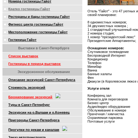
Номера гостиницы Гайот
Кратко гостиницы Гайот
Отель "Гайот" - это 47 уютных
своей планировке:
Рестораны и бары гостиницы Гайот
8 одноместных номеров;
Фитнесс центр гостиницы Гайот
34 двухместных номера ;
1 стандартный улучшенный ном
Местоположение гостиницы Гайот
2 номера студия;
1 номер "президентский люкс"
Гостиница Гайот
Президентские Аппартаменты;
Выставки в Санкт-Петербурге
Оснащение номеров:
Спутниковое телевидение
Беспроводной Интернет
Список выставок
Кондиционер
Телефон
Гостиницы в период выставок
Минибар
Ванна
Экскурсионное обслуживание
Банные халаты
Фен
Описание экскурсий Санкт-Петербурга
Джакузи (в Королевском люксе 
Стоимость экскурсий
Услуги отеля
Конференц зал
Бронирование экскурсий
Комната для переговоров
Бизнес-центр
Туры в Санкт-Петербург
Аудио/видео оборудование
Обслуживание в номере
Экскурсии на о.Валаам и о.Коневец
Прачечная / химчистка
Охраняемая парковка
Пригороды Санкт-Петербурга
Почтовые услуги
Прогулки по рекам и каналам
Заказ автотранспорта