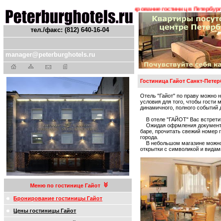
ения ! ! !
Гостиницы Санкт-Петербурга. Бронирование гостиниц в Петербурге. 
тел./факс: (812) 640-16-04
manager@peterburghotels.ru
Гостиница Гайот Санкт-Петер
Отель "Гайот" по праву можно 
условия для того, чтобы гости 
динамичного, полного событий 
В отеле "ГАЙОТ" Вас встрети
Ожидая офрмления документов
баре, прочитать свежий номер
города.
В небольшом магазине можно п
открытки с символикой и видам
Меню по гостинице Гайот
Бронирование гостиницы Гайот
Цены гостиницы Гайот