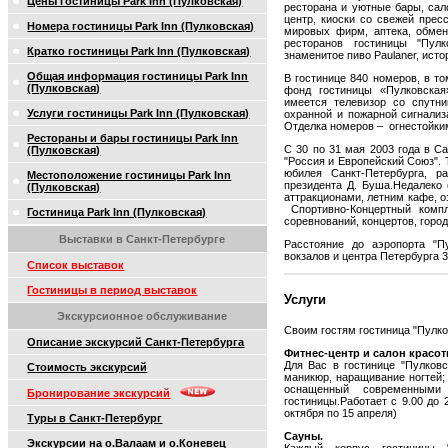
Цены гостиницы Park Inn (Пулковская)
ресторана и уютные бары, сал
центр, киоски со свежей прес
Номера гостиницы Park Inn (Пулковская)
мировых фирм, аптека, обмен
ресторанов гостиницы "Пулк
Кратко гостиницы Park Inn (Пулковская)
знаменитое пиво Paulaner, исто
Общая информация гостиницы Park Inn
В гостинице 840 номеров, в т
(Пулковская)
фонд гостиницы «Пулковская
имеется телевизор со спутни
Услуги гостиницы Park Inn (Пулковская)
охранной и пожарной сигнализ
Отделка номеров – огнестойки
Рестораны и бары гостиницы Park Inn
С 30 по 31 мая 2003 года в С
(Пулковская)
"Россия и Европейский Союз". 
юбилея Санкт-Петербурга, р
Местоположение гостиницы Park Inn
президента Д. Буша.Недалеко
(Пулковская)
аттракционами, летним кафе, о
Спортивно-Концертный компл
Гостиница Park Inn (Пулковская)
соревнований, концертов, горо
Выставки в Санкт-Петербурге
Расстояние до аэропорта "П
вокзалов и центра Петербурга 3
Список выставок
Гостиницы в период выставок
Услуги
Экскурсионное обслуживание
Своим гостям гостиница "Пулко
Описание экскурсий Санкт-Петербурга
Фитнес-центр и салон красот
Для Вас в гостинице "Пулковс
Стоимость экскурсий
маникюр, наращивание ногтей; 
оснащенный современными
Бронирование экскурсий
гостиницы.Работает с 9.00 до 2
октября по 15 апреля)
Туры в Санкт-Петербург
Cауны.
Экскурсии на о.Валаам и о.Коневец