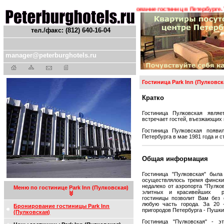
 ! ! !
Гостиницы Санкт-Петербурга. Бронирование гостиниц в Петербурге. Тран
тел./факс: (812) 640-16-04
manager@peterburghotels.ru
Гостиница Park Inn (Пулковск
Кратко
Гостиница Пулковская являе
встречает гостей, въезжающих 
Гостиница Пулковская появи
Петербурга в мае 1981 года и 
Общая информация
Гостиница "Пулковская" была
осуществлялось тремя фински
недалеко от аэропорта "Пулко
Меню по гостинице Park Inn (Пулковская)
элитных и красивейших рай
гостиницы позволит Вам без 
любую часть города. За 20 
Бронирование гостиницы Park Inn
пригородов Петербурга - Пушки
(Пулковская)
Гостиница "Пулковская" - это