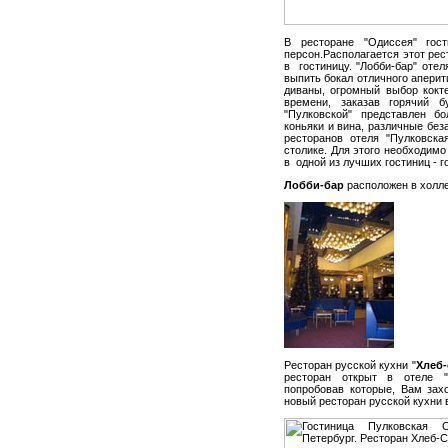
В ресторане "Одиссея" гос
персон.Располагается этот рес
в гостиницу. "Лобби-бар" отел
выпить бокал отличного апери
диваны, огромный выбор кокт
времени, заказав горячий б
"Пулковской" представлен б
коньяки и вина, различные без
ресторанов отеля "Пулковска
столике. Для этого необходимо
в одной из лучших гостиниц - г
Лобби-бар
расположен в холле 
Ресторан русской кухни "
Хлеб-
ресторан открыт в отеле "
попробовав которые, Вам зах
новый ресторан русской кухни 