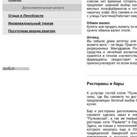
совсем нет времени готовить
предложат широкий выбор кон
Дополнительные услуги
мясных полуфабрикатов и гот
чашечку кофе. Все свежее и о
Отдых в Ленобласти
с улицы Галстяна)Работает ежед
Обмен валют.
Индвивидуальный туризм
Купить или продать валюту по 
пункте обмена валют отеля.
Посуточная аренда квартир
Аптека.
Вы забыли дома аптечку или 
можете жить" - не беда. Практ
разрешенных Минздравом Рос
средства и лечебная космети
хранятся в точном соответств
фармацевты предоставят 
проконсультируют по всем вопр
Рестораны и бары
К услугам гостей отеля "Пулк
залы, где Вы сможете по дос
предлагающих богатый выбор б
кухни.
Бар и рестораны расположены
сможете сделать заказ в ном
"Пулковская", а так же первы
ресторан сети "Paulaner" в Е
Здесь, на глазах у посетителей
которого началась еще в XV
традиционной баварской ку
пивоварения и русского гос