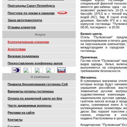
Каждый корпус гостиницы "
специальной финской технологи
Пригороды Санкт-Петербурга
имеется две кабины: одна - на
позволяет разместить 10-15 
Прогулки по рекам и каналам
бассейн 15*5,5 м с теплой во
водой (6С), бар. В сауне вто
Заказ автотранспорта
душевые, бассейн 9*3 м с во
корпусов гостиницы "Пулковс
Отзывы клиентов
08.00, последнего - в 20.00.
Бизнес-центр.
Услуги
Отель "Пулковская" предл
ксерокопирование и печать док
Корпоративным клиентам
на персональном компьютере, 
междугородняя и городская 
Агентствам
гостиницы.
Визовая поддержка
Прачечная.
Гостям отеля "Пулковская" пра
Предоставление конференц-залов
видов одежды, белья, включ
выполняются на специальном
требованиям безопасности.
О компании
Магазины.
В сувенирных магазинах отеля
Правила бронирования гостиниц Спб
которые всегда будут напомин
украшения российских маст
знаменитые русские матре
Варианты оплаты гостиницы
художественные композиции
национальная русская одежда,
Оплата по кредитной карте on-line
газетном киоске всегда в про
карты, сувенирные книги. А 
Часто задаваемые вопросы
коллекционные экземпляры мо
диски. Вас поразит поистине
Реклама на сайте
салоне, открытом в хол
недавно.Расположены в централ
Контакты
Кондитерская "Пулковская":Е
Ссылки