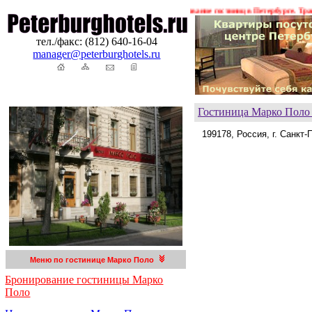
ения ! ! !
Гостиницы Санкт-Петербурга. Бронирование гостиниц в Петербурге. Трансф
тел./факс: (812) 640-16-04
manager@peterburghotels.ru
Гостиница Марко Поло
199178, Россия, г. Санкт
Меню по гостинице Марко Поло
Бронирование гостиницы Марко
Поло