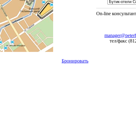
On-line консультан
manager@peterb
тел/факс (81
Бронировать