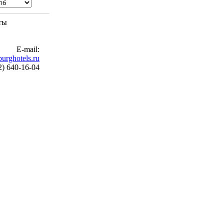
ты
E-mail:
urghotels.ru
2) 640-16-04