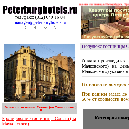
ожения ! ! !
Гостиницы Санкт-Петербурга. Бронирование гостиниц в Петербурге. Транс
тел./факс: (812) 640-16-04
manager@peterburghotels.ru
Полулюкс гостиницы Со
Оплата производится 
Маяковского) на ден
Маяковского) указана в
В стоимость номеров 
При раннем заезде до 
50% от стоимости ном
Меню по гостинице Соната (на Маяковского)
Категория номе
Бронирование гостиницы Соната (на
Маяковского)