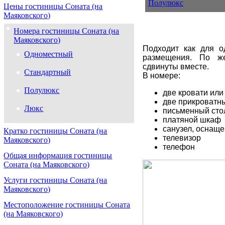
Полулюкс
Цены гостиницы Соната (на
Маяковского)
Номера гостиницы Соната (на
Маяковского)
Подходит как для о
Одноместный
размещения. По же
сдвинуты вместе.
Стандартный
В номере:
Полулюкс
две кровати или
две прикроватн
Люкс
письменный сто
платяной шкаф
санузел, оснащ
Кратко гостиницы Соната (на
телевизор
Маяковского)
телефон
Общая информация гостиницы
Соната (на Маяковского)
Услуги гостиницы Соната (на
Маяковского)
Местоположение гостиницы Соната
(на Маяковского)