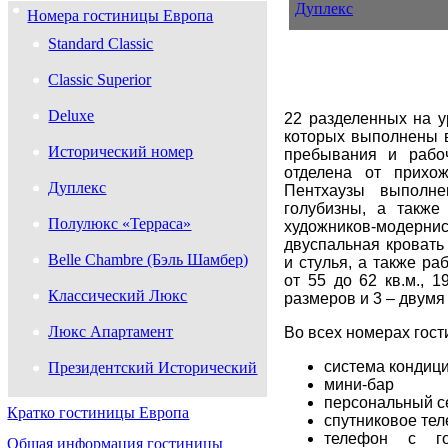
Дуплекс
Номера гостиницы Европа
Standard Classic
Classic Superior
Deluxe
22 разделенных на у
которых выполнены в
Исторический номер
пребывания и рабоч
отделена от прихо
Дуплекс
Пентхаузы выполн
голубизны, а также
Полулюкс «Терраса»
художников-модернис
двуспальная кровать
Belle Chambre (Бэль Шамбер)
и стулья, а также р
от 55 до 62 кв.м., 
Классический Люкс
размеров и 3 – двум
Люкс Апартамент
Во всех номерах гос
система кондиц
Президентский Исторический
мини-бар
персональный 
Кратко гостиницы Европа
спутниковое тел
телефон с г
Общая информация гостиницы