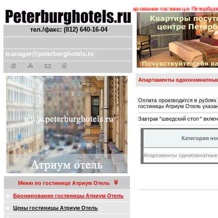
жения ! ! !
Гостиницы Санкт-Петербурга. Бронирование гостиниц в Петербурге.
тел./факс: (812) 640-16-04
manager@peterburghotels.ru
Апартаменты однокомнатные
Оплата производится в рублях
гостиницы Атриум Отель указан
Завтрак "шведский стол " вклю
Категория н
Апартаменты однокомнатные
Меню по гостинице Атриум Отель
Бронирование гостиницы Атриум Отель
Цены гостиницы Атриум Отель