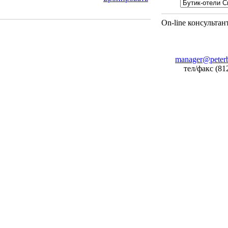
On-line консультан
manager@peterb
тел/факс (81