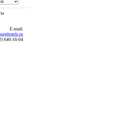
ты
E-mail:
urghotels.ru
2) 640-16-04