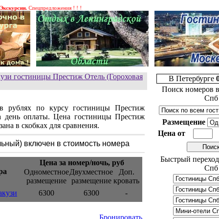
рсии.
Спецпредложения ! ! !
кузи гостиницы Престиж Отель (Гороховая
В Петербурге
Поиск номеров в
Спб
 в рублях по курсу гостиницы Престиж
на день оплаты. Цена гостиницы Престиж
Размещение
зана в скобках для сравнения.
Цена от
ьный) включен в стоимость номера
Быстрый переход
Цена за номер/ночь, руб
Спб
ра
Одноместное
Двухместное
Доп.
размещение
размещение
кровать
акузи
6300
6300
-
Бронировать