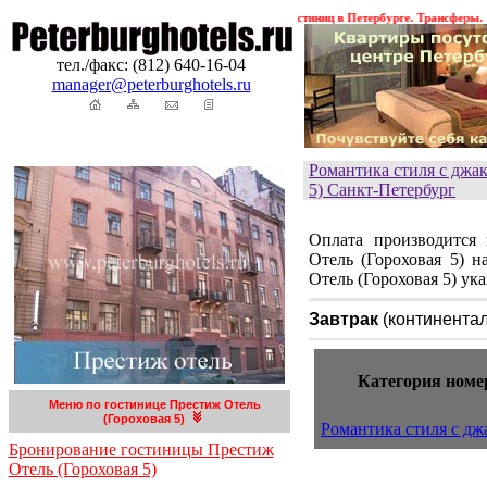
!
Гостиницы Санкт-Петербурга. Бронирование гостиниц в Петербурге. Трансферы. Экску
тел./факс: (812) 640-16-04
manager@peterburghotels.ru
Романтика стиля с джа
5) Санкт-Петербург
Оплата производится
Отель (Гороховая 5) 
Отель (Гороховая 5) ука
Завтрак
(континентал
Категория номе
Меню по гостинице Престиж Отель
(Гороховая 5)
Романтика стиля с дж
Бронирование гостиницы Престиж
Отель (Гороховая 5)