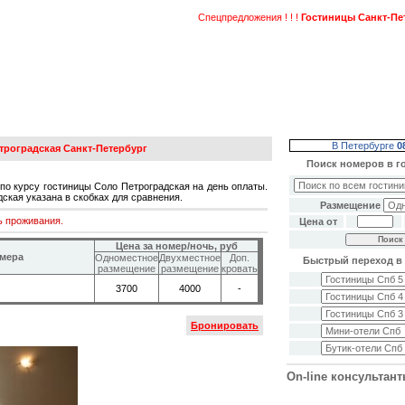
Спецпредложения ! ! !
Гостиницы Санкт-Петерб
В Петербурге
0
троградская Санкт-Петербург
Поиск номеров в г
по курсу гостиницы Соло Петроградская на день оплаты.
ская указана в скобках для сравнения.
Размещение
ь проживания.
Цена от
Цена за номер/ночь, руб
омера
Одноместное
Двухместное
Доп.
Быстрый переход в 
размещение
размещение
кровать
3700
4000
-
Бронировать
On-line консультан