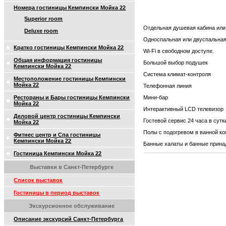
Номера гостиницы Кемпински Мойка 22
Superior room
Отдельная душевая кабина или
Deluxe room
Односпальная или двуспальная
Кратко гостиницы Кемпински Мойка 22
Wi-Fi в свободном доступе.
Общая информация гостиницы
Большой выбор подушек
Кемпински Мойка 22
Система климат-контроля
Местоположение гостиницы Кемпински
Мойка 22
Телефонная линия
Рестораны и Бары гостиницы Кемпински
Мини-бар
Мойка 22
Интерактивный LCD телевизор
Деловой центр гостиницы Кемпински
Гостевой сервис 24 часа в сутк
Мойка 22
Полы с подогревом в ванной к
Фитнес центр и Спа гостиницы
Кемпински Мойка 22
Банные халаты и банные прина
Гостиница Кемпински Мойка 22
Выставки в Санкт-Петербурге
Список выставок
Гостиницы в период выставок
Экскурсионное обслуживание
Описание экскурсий Санкт-Петербурга