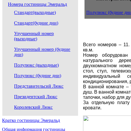
Номера гостиницы Эмеральд
Стандарт(выходные)
Полулюкс (будние дн
Стандарт(будние дни)
Улучшенный номер
(выходные)
Всего номеров – 11
Улучшенный номер (будние
кв.м.
дни)
Номер оборудован 
натурального дер
Полулюкс (выходные)
двухкомнатном номер
стол, стул, телевиз
Полулюкс (будние дни)
индивидуальный с
кондиционирования, р
Представительсий Люкс
В ванной комнате – 
душ. В ванной комнат
Президентский Люкс
тапочки, набор для д
За отдельную плату
Королевский Люкс
кровати.
Кратко гостиницы Эмеральд
Общая информация гостиницы