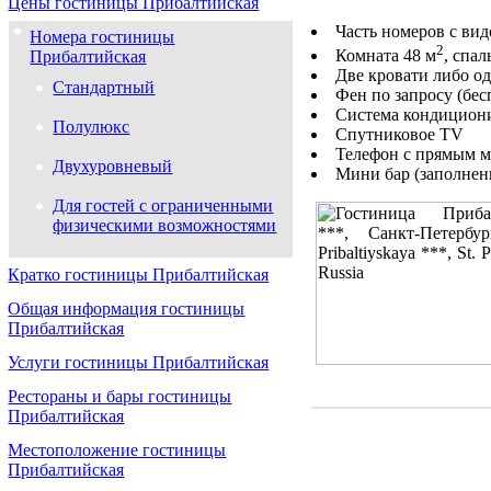
Цены гостиницы Прибалтийская
Часть номеров с ви
Номера гостиницы
2
Комната 48 м
, спал
Прибалтийская
Две кровати либо од
Стандартный
Фен по запросу (бес
Система кондицион
Полулюкс
Спутниковое TV
Телефон с прямым 
Двухуровневый
Мини бар (заполнен
Для гостей с ограниченными
физическими возможностями
Кратко гостиницы Прибалтийская
Общая информация гостиницы
Прибалтийская
Услуги гостиницы Прибалтийская
Рестораны и бары гостиницы
Прибалтийская
Местоположение гостиницы
Прибалтийская