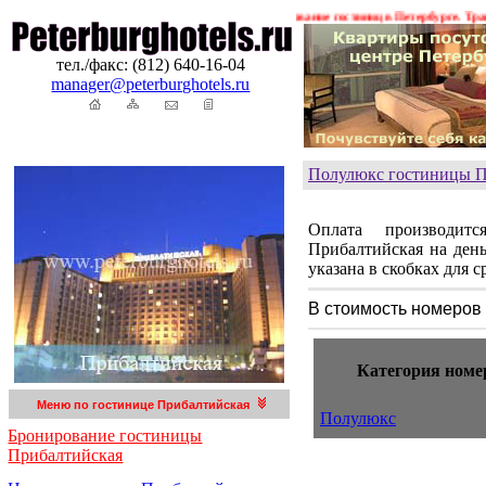
ения ! ! !
Гостиницы Санкт-Петербурга. Бронирование гостиниц в Петербурге. Трансф
тел./факс: (812) 640-16-04
manager@peterburghotels.ru
Полулюкс гостиницы П
Оплата производи
Прибалтийская на ден
указана в скобках для с
В стоимость номеров
Категория номе
Меню по гостинице Прибалтийская
Полулюкс
Бронирование гостиницы
Прибалтийская