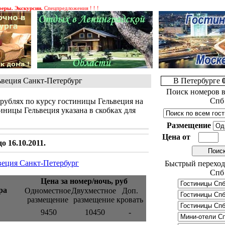
 Экскурсии.
Спецпредложения ! ! !
веция Санкт-Петербург
В Петербурге
Поиск номеров в
Спб
 рублях по курсу гостиницы Гельвеция на
иницы Гельвеция указана в скобках для
Размещение
Цена от
 16.10.2011.
ьвеция Санкт-Петербург
Быстрый переход
Спб
Цена за номер/ночь, руб
ра
Одноместное
Двухместное
Доп.
размещение
размещение
кровать
9450
10450
-