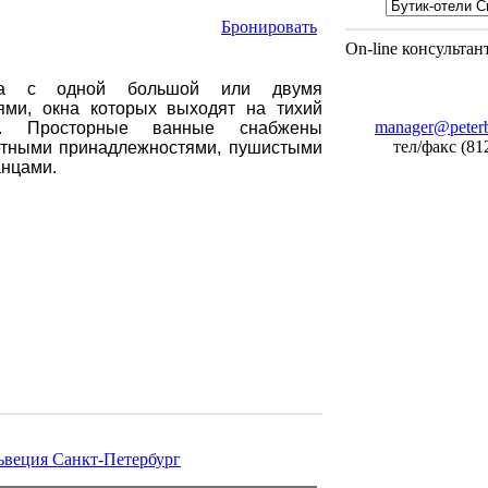
Бронировать
On-line консультан
ра с одной большой или двумя
ями, окна которых выходят на тихий
manager@peterb
ик.
Просторные ванные снабжены
тел/факс (81
етными принадлежностями, пушистыми
анцами.
львеция Санкт-Петербург