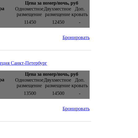
Цена за номер/ночь, руб
ра
Одноместное
Двухместное
Доп.
размещение
размещение
кровать
11450
12450
-
Бронировать
веция Санкт-Петербург
Цена за номер/ночь, руб
ра
Одноместное
Двухместное
Доп.
размещение
размещение
кровать
13500
14500
-
Бронировать