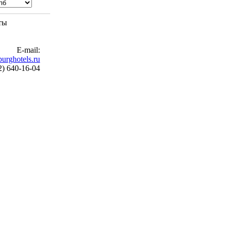
ты
E-mail:
urghotels.ru
2) 640-16-04