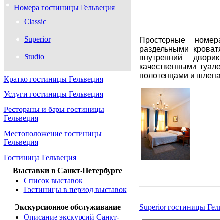
Номера гостиницы Гельвеция
Classic
Superior
Просторные номе
раздельными кроват
Studio
внутренний двор
качественными туал
полотенцами и шлеп
Кратко гостиницы Гельвеция
Услуги гостиницы Гельвеция
Рестораны и бары гостиницы
Гельвеция
Местоположение гостиницы
Гельвеция
Гостиница Гельвеция
Выставки в Санкт-Петербурге
Список выставок
Гостиницы в период выставок
Экскурсионное обслуживание
Superior гостиницы Ге
Описание экскурсий Санкт-