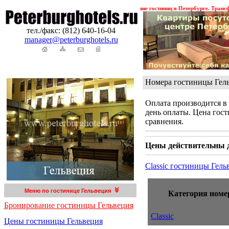
я ! ! !
Гостиницы Санкт-Петербурга. Бронирование гостиниц в Петербурге. Трансферы.
тел./факс: (812) 640-16-04
manager@peterburghotels.ru
Номера гостиницы Гель
Оплата производится в
день оплаты. Цена гост
сравнения.
Цены действительны до
Classic гостиницы Гел
Меню по гостинице Гельвеция
Категория номе
Бронирование гостиницы Гельвеция
Classic
Цены гостиницы Гельвеция