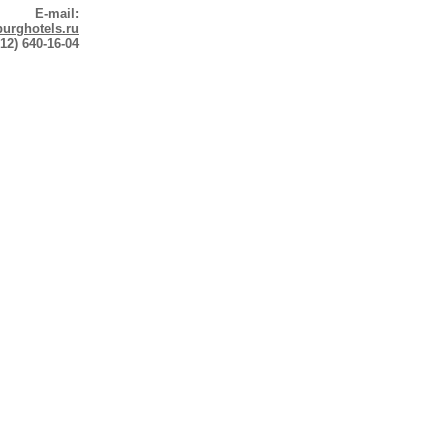
E-mail:
urghotels.ru
12) 640-16-04