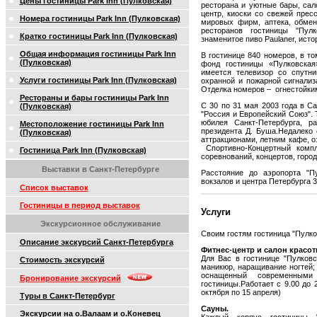
Цены гостиницы Park Inn (Пулковская)
ресторана и уютные бары, сал
центр, киоски со свежей прес
Номера гостиницы Park Inn (Пулковская)
мировых фирм, аптека, обмен
ресторанов гостиницы "Пулк
Кратко гостиницы Park Inn (Пулковская)
знаменитое пиво Paulaner, исто
Общая информация гостиницы Park Inn
В гостинице 840 номеров, в т
(Пулковская)
фонд гостиницы «Пулковская
имеется телевизор со спутни
Услуги гостиницы Park Inn (Пулковская)
охранной и пожарной сигнализ
Отделка номеров – огнестойки
Рестораны и бары гостиницы Park Inn
С 30 по 31 мая 2003 года в С
(Пулковская)
"Россия и Европейский Союз". 
юбилея Санкт-Петербурга, р
Местоположение гостиницы Park Inn
президента Д. Буша.Недалеко
(Пулковская)
аттракционами, летним кафе, о
Спортивно-Концертный компл
Гостиница Park Inn (Пулковская)
соревнований, концертов, горо
Выставки в Санкт-Петербурге
Расстояние до аэропорта "П
вокзалов и центра Петербурга 3
Список выставок
Гостиницы в период выставок
Услуги
Экскурсионное обслуживание
Своим гостям гостиница "Пулко
Описание экскурсий Санкт-Петербурга
Фитнес-центр и салон красот
Для Вас в гостинице "Пулковс
Стоимость экскурсий
маникюр, наращивание ногтей; 
оснащенный современными
Бронирование экскурсий
гостиницы.Работает с 9.00 до 2
октября по 15 апреля)
Туры в Санкт-Петербург
Cауны.
Экскурсии на о.Валаам и о.Коневец