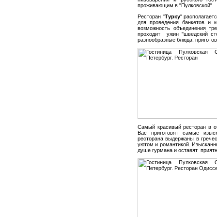
проживающим в "Пулковской".
Ресторан "
Турку
" располагает
для проведения банкетов и к
возможность объединения тре
проходит ужин "шведский ст
разнообразные блюда, пригото
Самый красивый ресторан в от
Вас приготовят самые изыс
ресторана выдержаны в грече
уютом и романтикой. Изысканн
душе гурмана и оставят приятн