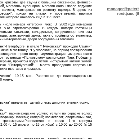
он красоты, две сауны с большим бассейном, фитнесс-
сой, магазины сувениров, магазин-салон часов ведущих
manager@peterb
 валюты, мастерские по ремонту одежды. В одном из
тел/факс (8
овская", прямо на глазах у посетителей, варится
рия которого началась еще в XVII веке.
ом числе номера категории люкс. В 2002 году номерной
» был отремонтирован. В каждом номере гостиницы
ковыми каналами, холодильник, кондиционер, система
ации, электронный замок, окна с тройным остеклением.
ми материалами, двери оборудованы глазками.
анкт-Петербурге, в отеле "Пулковская" проходил Саммит
Также в гостинице "Пулковская", на период празднования
азмещался пресс-центр администрации американского
 от гостиницы «Пулковская» расположен Парк Победы с
зерами, прокатом лодок летом и открытым катком зимой.
екс "Петербургский" - место проведения спортивных
дских выставок и ярмарок.
улково"- 10-15 мин. Расстояние до железнодорожных
0 минут.
вская" предлагает целый спектр дополнительных услуг:
ы.
кая": парикмахерские услуги; услуги по окраске волос;
педикюр; массаж; солярий; косметолог; спортивный зал,
 тренажерами.Расположен в холле 1-го корпуса
1.00 (с 15 апреля по 15 октября) с 10.00 до 20.00 (с 15