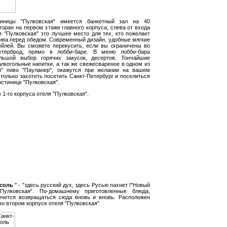
тиницы "Пулковская" имеется банкетный зал на 40
торан на первом этаже главного корпуса, слева от входа
я "Пулковская" это лучшее место для тех, кто пожелает
тива перед обедом. Современный дизайн, удобные мягкие
ейлей. Вы сможете перекусить, если вы ограничены во
утерброд, прямо в лобби-баре. В меню лобби-бара
ольшой выбор горячих закусок, десертов. Тончайшие
алкогольные напитки, а так же свежесвареное в одном из
я" пиво "Пауланер", окажутся при желании на вашем
 только захотеть посетить Санкт-Петербург и поселиться
остинице "Пулковская".
1-го корпуса отеля "Пулковская".
соль
" - "здесь русский дух, здесь Русью пахнет !"Новый
Пулковская". По-домашнему приготовленные блюда,
очется возвращаться сюда вновь и вновь. Расположен
во втором корпусе отеля "Пулковская"