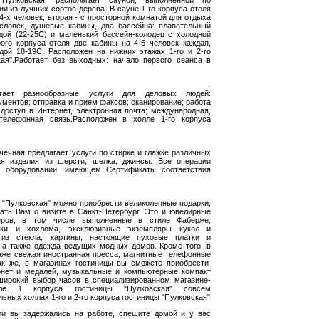
Пулковская" располагает сауной, выполненной по
и из лучших сортов дерева. В сауне 1-го корпуса отеля
 4-х человек, вторая - с просторной комнатой для отдыха
человек, душевые кабины, два бассейна: плавательный
дой (22-25С) и маленький бассейн-колодец с холодной
рого корпуса отеля две кабины на 4-5 человек каждая,
дой 18-19С. Расположен на нижних этажах 1-го и 2-го
кая".Работает без выходных: начало первого сеанса в
агает разнообразные услуги для деловых людей:
ументов; отправка и прием факсов; сканирование; работа
доступ в Интернет, электронная почта; международная,
телефонная связь.Расположен в холле 1-го корпуса
чечная предлагает услуги по стирке и глажке различных
ая изделия из шерсти, шелка, джинсы. Все операции
 оборудовании, имеющем Сертификаты соответствия
 "Пулковская" можно приобрести великолепные подарки,
ать Вам о визите в Санкт-Петербург. Это и ювелирные
еров, в том числе выполненные в стиле Фаберже,
шки и хохлома, эксклюзивные экземпляры кукол и
 из стекла, картины, настоящие пуховые платки и
 а также одежда ведущих модных домов. Кроме того, в
даже свежая иностранная пресса, магнитные телефонные
так же, в магазинах гостиницы вы сможете приобрести
нет и медалей, музыкальные и компьютерные компакт
 широкий выбор часов в специализированном магазине-
ле 1 корпуса гостиницы "Пулковская" совсем
ьных холлах 1-го и 2-го корпуса гостиницы "Пулковская"
сли вы задержались на работе, спешите домой и у вас