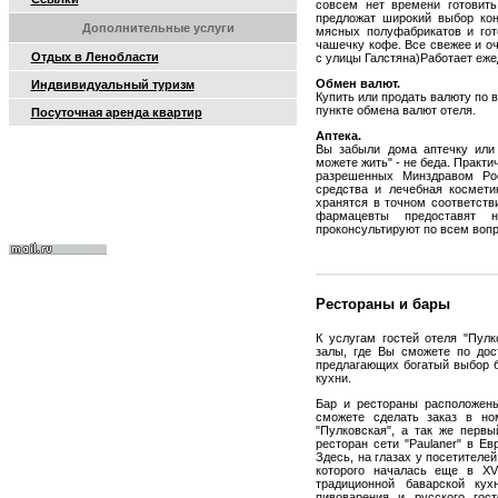
совсем нет времени готовить
предложат широкий выбор кон
Дополнительные услуги
мясных полуфабрикатов и гот
чашечку кофе. Все свежее и о
Отдых в Ленобласти
с улицы Галстяна)Работает ежед
Обмен валют.
Индвивидуальный туризм
Купить или продать валюту по 
пункте обмена валют отеля.
Посуточная аренда квартир
Аптека.
Вы забыли дома аптечку или 
можете жить" - не беда. Практ
разрешенных Минздравом Рос
средства и лечебная космети
хранятся в точном соответств
фармацевты предоставят 
проконсультируют по всем вопр
Рестораны и бары
К услугам гостей отеля "Пулк
залы, где Вы сможете по дос
предлагающих богатый выбор б
кухни.
Бар и рестораны расположены
сможете сделать заказ в ном
"Пулковская", а так же первы
ресторан сети "Paulaner" в Е
Здесь, на глазах у посетителей
которого началась еще в XV
традиционной баварской ку
пивоварения и русского гос