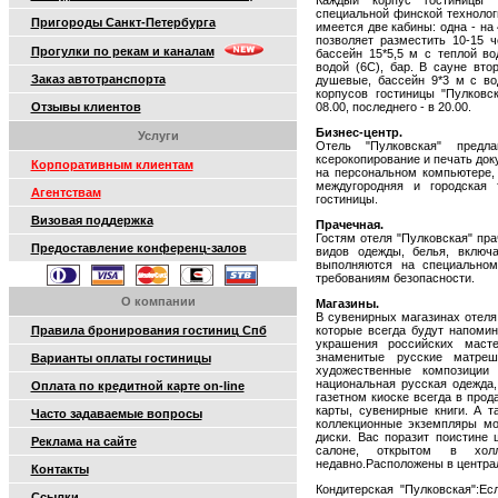
Каждый корпус гостиницы "
специальной финской технологи
Пригороды Санкт-Петербурга
имеется две кабины: одна - на
позволяет разместить 10-15 
Прогулки по рекам и каналам
бассейн 15*5,5 м с теплой во
водой (6С), бар. В сауне вто
Заказ автотранспорта
душевые, бассейн 9*3 м с во
корпусов гостиницы "Пулковс
Отзывы клиентов
08.00, последнего - в 20.00.
Бизнес-центр.
Услуги
Отель "Пулковская" предл
ксерокопирование и печать док
Корпоративным клиентам
на персональном компьютере, 
междугородняя и городская 
Агентствам
гостиницы.
Визовая поддержка
Прачечная.
Гостям отеля "Пулковская" пра
Предоставление конференц-залов
видов одежды, белья, включ
выполняются на специальном
требованиям безопасности.
О компании
Магазины.
В сувенирных магазинах отеля
Правила бронирования гостиниц Спб
которые всегда будут напомин
украшения российских маст
знаменитые русские матре
Варианты оплаты гостиницы
художественные композиции
национальная русская одежда,
Оплата по кредитной карте on-line
газетном киоске всегда в про
карты, сувенирные книги. А 
Часто задаваемые вопросы
коллекционные экземпляры мо
диски. Вас поразит поистине
Реклама на сайте
салоне, открытом в хол
недавно.Расположены в централ
Контакты
Кондитерская "Пулковская":Е
Ссылки