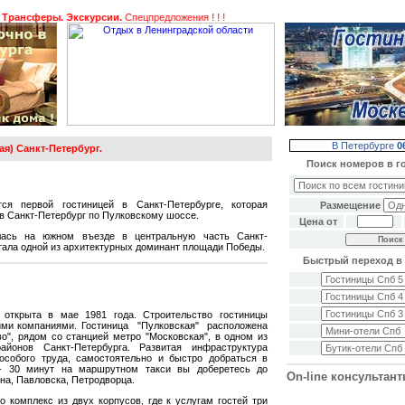
феры. Экскурсии.
Спецпредложения ! ! !
В Петербурге
0
ая) Санкт-Петербург.
Поиск номеров в г
тся первой гостиницей в Санкт-Петербурге, которая
Размещение
в Санкт-Петербург по Пулковскому шоссе.
Цена от
лась на южном въезде в центральную часть Санкт-
стала одной из архитектурных доминант площади Победы.
Быстрый переход в 
 открыта в мае 1981 года. Строительство гостиницы
ми компаниями. Гостиница "Пулковская" расположена
во", рядом со станцией метро "Московская", в одном из
онов Санкт-Петербурга. Развитая инфраструктура
особого труда, самостоятельно и быстро добраться в
- 30 минут на маршрутном такси вы доберетесь до
On-line консультан
на, Павловска, Петродворца.
 комплекс из двух корпусов, где к услугам гостей три