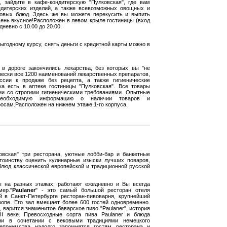
, зайдите в кафе-кондитерскую "Пулковская", где вам
дитерских изделий, а также всевозможных овощных и
овых блюд. Здесь же вы можете перекусить и выпить
чень вкусное!Расположен в левом крыле гостиницы (вход
невно с 10.00 до 20.00.
выгодному курсу, снять деньги с кредитной карты можно в
в дороге закончились лекарства, без которых вы "не
ически все 1200 наименований лекарственных препаратов,
сии к продаже без рецепта, а также гигиенические
ка есть в аптеке гостиницы "Пулковская". Все товары
ии со строгими гигиеническими требованиями. Опытные
необходимую информацию о наличии товаров и
осам.Расположен на нижнем этаже 1-го корпуса.
овская" три ресторана, уютные лобби-бар и банкетные
тоинству оценить кулинарные изыски лучших поваров,
люд классической европейской и традиционной русской
 на разных этажах, работают ежедневно и Вы всегда
ер."
Paulaner
" - это самый большой ресторан отеля
й в Санкт-Петербурге ресторан-пивоварня, крупнейший
вропе. Его зал вмещает более 600 гостей одновременно.
, варится знаменитое баварское пиво "Paulaner", история
II веке. Превосходные сорта пива Paulaner и блюда
хни в сочетании с вековыми традициями немецкого
теприимства надолго запомнятся гостям ресторана и