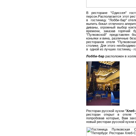
В ресторане "Одиссея" гос
персон.Располагается этот рес
в гостиницу. "Лобби-бар" отел
выпить бокал отличного апери
диваны, огромный выбор кокт
времени, заказав горячий б
"Пулковской" представлен б
коньяки и вина, различные без
ресторанов отеля "Пулковска
столике. Для этого необходимо
в одной из лучших гостиниц - г
Лобби-бар
расположен в холле 
Ресторан русской кухни "
Хлеб-
ресторан открыт в отеле "
попробовав которые, Вам зах
новый ресторан русской кухни 