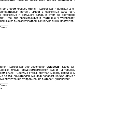
ся во втором корпусе отеля "Пулковская" и предназначен
орпоративных встреч. Имеет 3 банкетных зала (есть
х банкетных и большого зала). В этом же ресторане
ол", где для проживающих в гостинице "Пулковская"
вленные из высококачественных натуральных продуктов.
еле "Пулковская" это бесспорно "
Одиссея
". Здесь для
канные блюда средиземноморской кухни. Интерьеры
ском стиле. Светлые стены, светлая мебель наполнены
ые блюда, приготовленные шеф-поваром, найдут отзыв в
ые впечатления от пребывания в отеле "Пулковская".