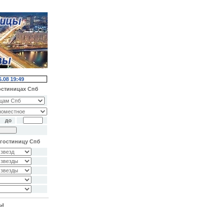
6.08 19:49
остиницах Спб
до
гостиницу Спб
ты