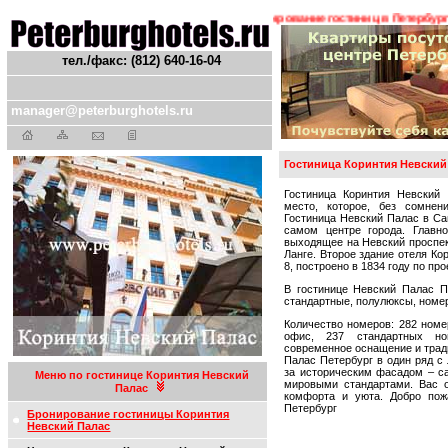
ения ! ! !
Гостиницы Санкт-Петербурга. Бронирование гостиниц в Петербурге. 
тел./факс: (812) 640-16-04
manager@peterburghotels.ru
Гостиница Коринтия Невский
Гостиница Коринтия Невский 
место, которое, без сомнен
Гостиница Невский Палас в Са
самом центре города. Главно
выходящее на Невский проспек
Ланге. Второе здание отеля К
8, построено в 1834 году по пр
В гостинице Невский Палас П
стандартные, полулюксы, номе
Количество номеров: 282 номе
офис, 237 стандартных но
современное оснащение и трад
Палас Петербург в один ряд с
за историческим фасадом – с
Меню по гостинице Коринтия Невский
мировыми стандартами. Вас 
Палас
комфорта и уюта. Добро пож
Петербург
Бронирование гостиницы Коринтия
Невский Палас