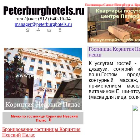
Спецпредложения ! ! !
Гостиницы Санкт-Петербурга. Брониро
тел./факс: (812) 640-16-04
manager@peterburghotels.ru
Гостиница Коринтия Не
центр
К услугам гостей -
джакузи, солярий 
ванн.Гостям пред
контурный массаж
применением масе
витамином Е, ши-атс
(маска для лица, соля
Меню по гостинице Коринтия Невский
Палас
Бронирование гостиницы Коринтия
Невский Палас