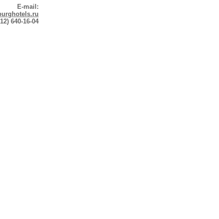
E-mail:
urghotels.ru
12) 640-16-04