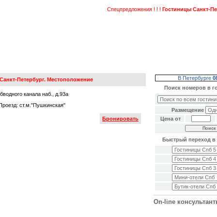
Спецпредложения ! ! !
Гостиницы Санкт-Петер
В Петербурге
0
 Санкт-Петербург. Местоположение
Поиск номеров в г
бводного канала наб., д.93а
Проезд: ст.м."Пушкинская"
Размещение
Бронировать
Цена от
Быстрый переход в 
On-line консультан