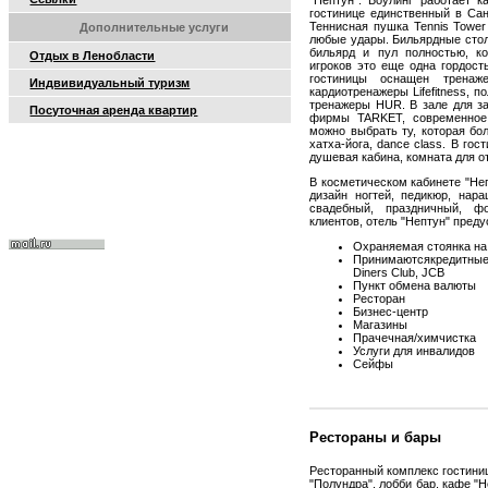
"Нептун". Боулинг работает 
гостинице единственный в Сан
Теннисная пушка Tennis Tower
Дополнительные услуги
любые удары. Бильярдные стол
бильярд и пул полностью, к
Отдых в Ленобласти
игроков это еще одна гордост
гостиницы оснащен тренаж
Индвивидуальный туризм
кардиотренажеры Lifefitness, 
тренажеры HUR. В зале для з
Посуточная аренда квартир
фирмы TARKET, современное 
можно выбрать ту, которая бол
хатха-йога, dance class. В го
душевая кабина, комната для о
В косметическом кабинете "Неп
дизайн ногтей, педикюр, нара
свадебный, праздничный, фо
клиентов, отель "Нептун" пред
Охраняемая стоянка на
Принимаютсякредитныек
Diners Club, JCB
Пункт обмена валюты
Ресторан
Бизнес-центр
Магазины
Прачечная/химчистка
Услуги для инвалидов
Сейфы
Рестораны и бары
Ресторанный комплекс гостиниц
"Полундра", лобби бар, кафе "Н