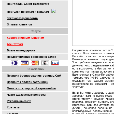
Пригороды Санкт-Петербурга
Прогулки по рекам и каналам
Заказ автотранспорта
Отзывы клиентов
Услуги
Корпоративным клиентам
Агентствам
Спортивный комплекс отеля "Н
Визовая поддержка
класса: В гостинице есть заме
Бассейн оснащен по последнем
Предоставление конференц-залов
Благодаря наличию подводны
"Нептун" он освещается по вс
двухместных раздевальных каби
есть возможность бесплатно п
О компании
комплекс гостиницы включает в
Едиственная в Санкт-Петербур
Правила бронирования гостиниц Спб
температуре (40-50 градусов) 
оказывая тем самым актив
Варианты оплаты гостиницы
воздействии на организм - э
"Нептун".
Оплата по кредитной карте on-line
Если Вы хотите хорошо отдохн
Часто задаваемые вопросы
здоровья Вам не нужно ехать 
отеля "Нептун" боулинг. Ква
Реклама на сайте
правила, поможет выбрать с
Brunswick, бар, две детские 
Контакты
дизайн, вечернее освещение 
неизгладимые воспоминания 
Ссылки