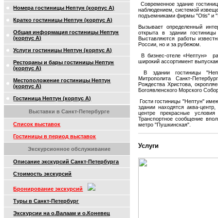
Современное здание гостиниц
Номера гостиницы Нептун (корпус А)
наблюдением, системой извеще
подъемниками фирмы "Otis" и "
Кратко гостиницы Нептун (корпус А)
Вызывает определенный инте
Общая информация гостиницы Нептун
открыта в здании гостиницы
(корпус А)
Выставляются работы известн
России, но и за рубежом.
Услуги гостиницы Нептун (корпус А)
В бизнес-отеле «Нептун» рас
широкий ассортимент выпускаю
Рестораны и бары гостиницы Нептун
(корпус А)
В здании гостиницы "Непт
Митрополита Санкт-Петербур
Местоположение гостиницы Нептун
Рождества Христова, окропля
(корпус А)
Богоявленского Морского Собор
Гостиница Нептун (корпус А)
Гости гостиницы "Нептун" имею
здании находятся аква-центр,
Выставки в Санкт-Петербурге
центре прекрасные условия
Транспортное сообщение вполн
Список выставок
метро "Пушкинская".
Гостиницы в период выставок
Услуги
Экскурсионное обслуживание
Описание экскурсий Санкт-Петербурга
Стоимость экскурсий
Бронирование экскурсий
Туры в Санкт-Петербург
Экскурсии на о.Валаам и о.Коневец