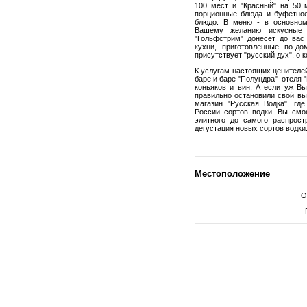
100 мест и "Красный" на 50 
порционные блюда и буфетное
блюдо. В меню - в основном
Вашему желанию искусные 
"Гольфстрим" донесет до вас
кухни, приготовленные по-д
присутствует "русский дух", о 
К услугам настоящих ценителей
баре и баре "Полундра" отеля
коньяков и вин. А если уж Вы
правильно остановили свой вы
магазин "Русская Водка", гд
России сортов водки. Вы смо
элитного до самого распрост
дегустация новых сортов водки
Местоположение
О