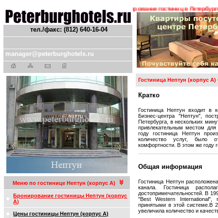
ния ! ! !
Гостиницы Санкт-Петербурга. Бронирование гостиниц в Петербурге. Т
тел./факс: (812) 640-16-04
manager@peterburghotels.ru
Гостиница Нептун (корпус А)
Кратко
Гостиница Нептун входит в к
Бизнес-центра "Нептун", пос
Петербурга, в нескольких мину
привлекательным местом для 
году гостиница Нептун прои
количество услуг, было 
комфортности. В этом же году 
Общая информация
Гостиница Нептун расположена
Меню по гостинице Нептун (корпус А)
канала. Гостиница распол
достопримечательностей. В 199
Бронирование гостиницы Нептун (корпус
"Best Western International
А)
принятыми в этой системе.В 2
увеличила количество и качест
Цены гостиницы Нептун (корпус А)