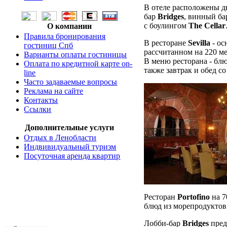
В отеле расположены д
бар
Bridges
, винный б
с боулингом
The Cellar
О компании
Правила бронирования
В ресторане
Sevilla
- ос
гостиниц Спб
рассчитанном на 220 ме
Варианты оплаты гостиницы
В меню ресторана - бл
Оплата по кредитной карте on-
также завтрак и обед со
line
Часто задаваемые вопросы
Реклама на сайте
Контакты
Ссылки
Дополнительные услуги
Отдых в Ленобласти
Индвивидуальный туризм
Посуточная аренда квартир
Ресторан
Portofino
на 7
блюд из морепродуктов
Лобби-бар
Bridges
пред