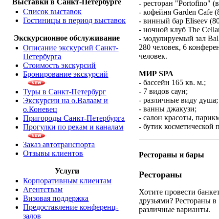
Выставки в Санкт-Петербурге
- ресторан "Portofino" (
Список выставок
- кофейня Garden Cafe (
Гостиницы в период выставок
- винный бар Eliseev (80
- ночной клуб The Cella
Экскурсионное обслуживание
- модулируемый зал Ba
280 человек, 6 конфере
Описание экскурсий Санкт-
человек.
Петербурга
Стоимость экскурсий
МИР SPA
Бронирование экскурсий
- бассейн 165 кв. м.;
- 7 видов саун;
Туры в Санкт-Петербург
- различные виду душа;
Экскурсии на о.Валаам и
- ванны джакузи;
о.Коневец
- салон красоты, парик
Пригороды Санкт-Петербурга
- бутик косметической 
Прогулки по рекам и каналам
Заказ автотранспорта
Отзывы клиентов
Рестораны и бары
Услуги
Рестораны
Корпоративным клиентам
Агентствам
Хотите провести банкет
Визовая поддержка
друзьями? Рестораны в 
Предоставление конференц-
различные варианты.
залов