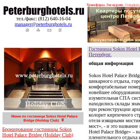
рбурга. Бронирование гостиниц в Петербурге. Трансферы. Экскурсии.
Спецпредложения 
тел./факс: (812) 640-16-04
manager@peterburghotels.ru
Гостиница Sokos Hotel P
Петербург.
общая информация
Sokos Hotel Palace Bri
шикарного отдыха, горо
комфортабельные номер
новейшее оборудование,
изумительная СПА систе
находились склады зна
при реконструкции арх
колорит кирпичного ст
Меню по гостинице Sokos Hotel Palace
отеля изящными мостик
Bridge (Holiday Club)
мост», - и это названи
Бронирование гостиницы Sokos
Hotel Palace Bridge» – 
Hotel Palace Bridge (Holiday Club)
пленительного отдыха