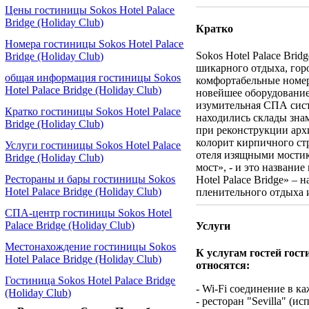
Цены гостиницы Sokos Hotel Palace
Bridge (Holiday Club)
Кратко
Номера гостиницы Sokos Hotel Palace
Sokos Hotel Palace Bri
Bridge (Holiday Club)
шикарного отдыха, горо
общая информация гостиницы Sokos
комфортабельные номер
Hotel Palace Bridge (Holiday Club)
новейшее оборудование,
изумительная СПА систе
Кратко гостиницы Sokos Hotel Palace
находились склады зна
Bridge (Holiday Club)
при реконструкции арх
колорит кирпичного ст
Услуги гостиницы Sokos Hotel Palace
отеля изящными мостик
Bridge (Holiday Club)
мост», - и это названи
Рестораны и бары гостиницы Sokos
Hotel Palace Bridge» – 
Hotel Palace Bridge (Holiday Club)
пленительного отдыха
СПА-центр гостиницы Sokos Hotel
Palace Bridge (Holiday Club)
Услуги
Местонахождение гостиницы Sokos
К услугам гостей гост
Hotel Palace Bridge (Holiday Club)
относятся:
Гостиница Sokos Hotel Palace Bridge
- Wi-Fi соединение в к
(Holiday Club)
- ресторан "Sevilla" (ис